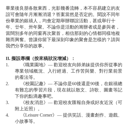
畢業後良朋各散東西，光影幾番流轉，本不容易建立的友
誼可會隨年月漸漸消退？答案當然是否定的。聞說不同年
份畢業的銀禧人，均會定期舉辦聯誼活動，甚或舉行十
年、廿年、卅年聚。不論你是活動的籌辦者或是參與者，
當闊別多年的同窗再次聚首，相信那刻的心情都同樣地複
雜而興奮。曾讓你留下最深刻印象的聚會是怎樣的？請與
我們分享你的故事。
II.
擬設專欄（按來稿狀況增減）：
1.
《職業園地》— 歡迎校友向師弟妹提供你所從事的
專業領域概況、入行經過、工作苦與樂、對行業前景
的看法等。
2.
《校園記趣》— 不論你是60後還是90後，在銀禧總
有難忘的學習片段，現在就以散文、詩歌、圖畫等記
下你的點滴趣事吧。
3.
《校友消息》— 歡迎校友匯報自身或好友近況（可
附上近照）。
4.
《Leisure Corner》— 提供笑話、漫畫創作、遊戲、
小故事等。