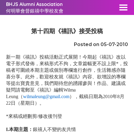
BHJS Alumni Association
何明華會督銀禧中學校友會
第十四期《禧訊》接受投稿
Posted on 05-07-2010
新一期《禧訊》投稿活動正式展開！今期起《禧訊》改以
電子形式發佈，來稿形式不拘，文章篇幅更不設上限*，投
稿者可圍繞本期主題或個別專欄進行創作，生活雜感亦隨
喜分享。此外，歡迎校友就《禧訊》內容、欲增設的專欄
等提出寶貴意見，我們期待您的踴躍參與！作品、建議或
疑問請電郵至《禧訊》編輯Wilma
Leung（
wilmaleung@gmail.com
），截稿日期為2010年8月
22日（星期日）。
*來稿或經刪剪/修改後刊登
I.
本期主題：
銀禧人不變的友共情