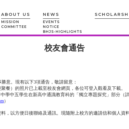
ABOUT US
NEWS
SCHOLARSH
MISSION
EVENTS
COMMITTEE
NOTICE
BHJS-HIGHLIGHTS
校友會通告
MEMBERSHIP
事勝意
。
現有以下3項
通告
，敬請留意：
慶聚餐）的照片已上載至校友會網頁
，各位可登入
觀看及下載。
—支援銀禧中學中五學生在新高中通識教育科的「獨立專題探究」部分
om
）
資料
，以方便日後
聯絡及通訊。
現隨附上校方的邀請信和
個人資