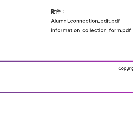
附件：
Alumni_connection_edit.pdf
information_collection_form.pdf
Copyrig