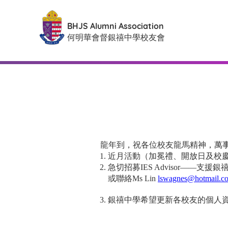
BHJS Alumni Association
何明華會督銀禧中學校友會
龍年到
，
祝各位校友龍馬精神
，萬
近月活動（加冕禮、
開放
日及校
急切招募IES Advisor—
或聯絡Ms Lin
lswagnes@hotmail.c
銀禧中學希望更新各校友的個人