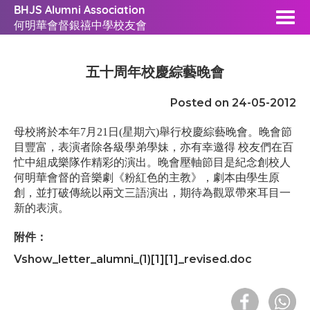
BHJS Alumni Association
何明華會督銀禧中學校友會
五十周年校慶綜藝晚會
Posted on 24-05-2012
母校將於本年
7
月
21
日
(
星期六
)
舉行校慶綜藝晚會。晚會節
目豐富，表演者除各級學弟學妹，亦有幸邀得
校友們在百
忙中組成樂隊作精彩的演出。晚會壓軸節目是紀念創校人
何明華會督的音樂劇
《
粉紅色的主教
》
，劇本由學生原
創，並打破傳統以兩文三語演出，期待為觀眾帶來耳目一
新的表演。
附件：
Vshow_letter_alumni_(1)[1][1]_revised.doc